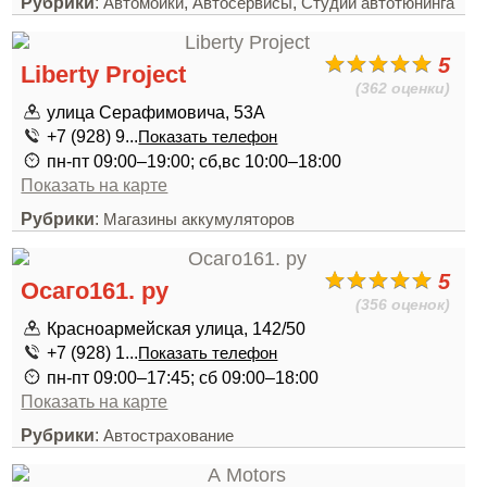
Рубрики
:
,
,
Автомойки
Автосервисы
Студии автотюнинга
5
Liberty Project
(362 оценки)
улица Серафимовича, 53А
+7 (928) 9...
Показать телефон
пн-пт 09:00–19:00; сб,вс 10:00–18:00
Показать на карте
Рубрики
:
Магазины аккумуляторов
5
Осаго161. ру
(356 оценок)
Красноармейская улица, 142/50
+7 (928) 1...
Показать телефон
пн-пт 09:00–17:45; сб 09:00–18:00
Показать на карте
Рубрики
:
Автострахование