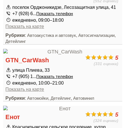
(552 оценки)
поселок Орджоникидзе, Лесозащитная улица, 41
+7 (928) 6...
Показать телефон
ежедневно, 09:00–18:00
Показать на карте
Рубрики
:
,
,
Автоакустика и автозвук
Автосигнализации
Детейлинг
5
GTN_CarWash
(331 оценка)
улица Плиева, 33
+7 (905) 1...
Показать телефон
ежедневно, 10:00–21:00
Показать на карте
Рубрики
:
,
,
Автомойки
Детейлинг
Автовинил
5
Енот
(324 оценки)
Краснокрымское сельское поселение, хутор