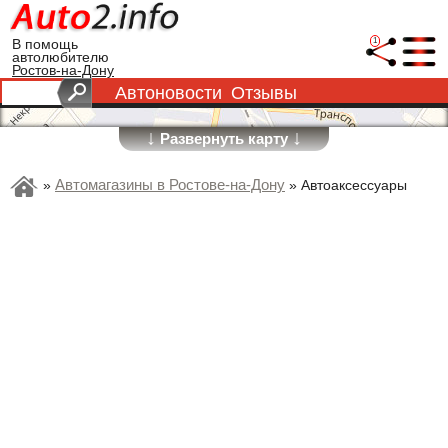
1
В помощь
автолюбителю
Ростов-на-Дону
Автоновости
Отзывы
↓
↓
Развернуть карту
Автомагазины в Ростове-на-Дону
»
»
Автоаксессуары