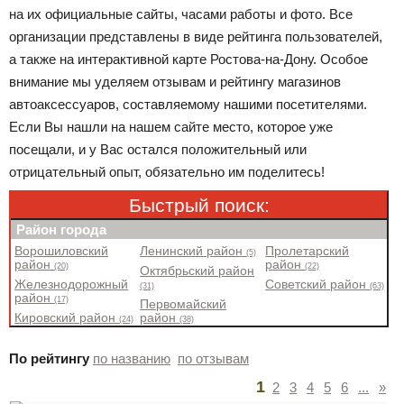
на их официальные сайты, часами работы и фото. Все
организации представлены в виде рейтинга пользователей,
а также на интерактивной карте Ростова-на-Дону. Особое
внимание мы уделяем отзывам и рейтингу магазинов
автоаксессуаров, составляемому нашими посетителями.
Если Вы нашли на нашем сайте место, которое уже
посещали, и у Вас остался положительный или
отрицательный опыт, обязательно им поделитесь!
Быстрый поиск:
Район города
Ворошиловский
Ленинский район
Пролетарский
(5)
район
район
(20)
(22)
Октябрьский район
Железнодорожный
Советский район
(31)
(63)
район
(17)
Первомайский
Кировский район
район
(24)
(38)
По рейтингу
по названию
по отзывам
1
2
3
4
5
6
...
»