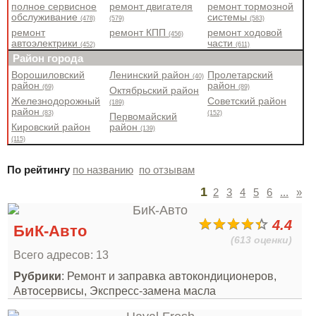
полное сервисное
ремонт двигателя
ремонт тормозной
обслуживание
системы
(478)
(579)
(583)
ремонт
ремонт КПП
ремонт ходовой
(456)
автоэлектрики
части
(452)
(611)
Район города
Ворошиловский
Ленинский район
Пролетарский
(40)
район
район
(69)
(89)
Октябрьский район
Железнодорожный
Советский район
(189)
район
(83)
(152)
Первомайский
Кировский район
район
(139)
(115)
По рейтингу
по названию
по отзывам
1
2
3
4
5
6
...
»
4.4
БиК-Авто
(613 оценки)
Всего адресов: 13
Рубрики
: Ремонт и заправка автокондиционеров,
Автосервисы, Экспресс-замена масла