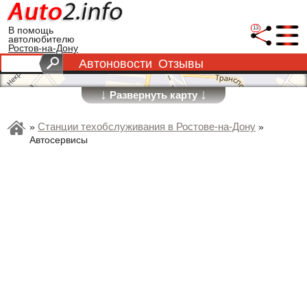
13
В помощь
автолюбителю
Ростов-на-Дону
Автоновости
Отзывы
↓
↓
Развернуть карту
Станции техобслуживания в Ростове-на-Дону
»
»
Автосервисы