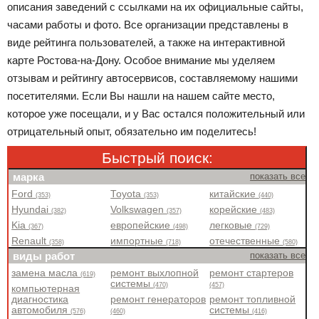
описания заведений с ссылками на их официальные сайты,
часами работы и фото. Все организации представлены в
виде рейтинга пользователей, а также на интерактивной
карте Ростова-на-Дону. Особое внимание мы уделяем
отзывам и рейтингу автосервисов, составляемому нашими
посетителями. Если Вы нашли на нашем сайте место,
которое уже посещали, и у Вас остался положительный или
отрицательный опыт, обязательно им поделитесь!
Быстрый поиск:
марка
показать все
Ford
Toyota
китайские
(353)
(353)
(440)
Hyundai
Volkswagen
корейские
(382)
(357)
(483)
Kia
европейские
легковые
(367)
(498)
(729)
Renault
импортные
отечественные
(358)
(718)
(580)
виды работ
показать все
замена масла
ремонт выхлопной
ремонт стартеров
(619)
системы
(470)
(457)
компьютерная
диагностика
ремонт генераторов
ремонт топливной
автомобиля
системы
(576)
(460)
(416)